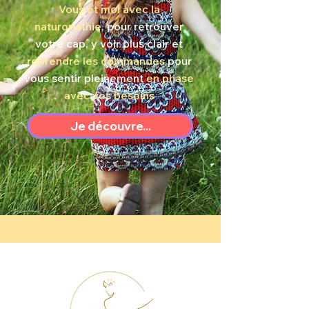
Vous et moi avec la
naturopathie
, pour retrouver
votre cap, y voir plus clair et
reprendre les commandes
pour
vous sentir pleinement
en phase
avec vos besoins
Je découvre...