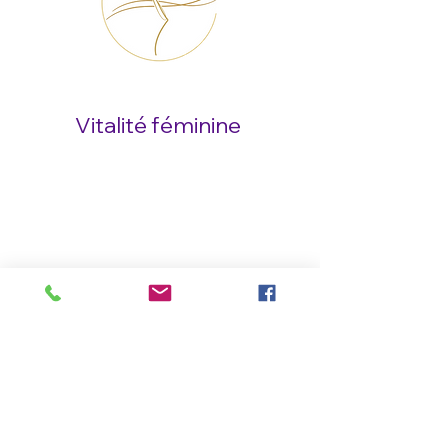
Clara Theppe
Vitalité féminine
Me contacter
Cabinet de consultation
7 rue du Général d'Anglars
24590 Salignac-Eyvigues
Prendre RDV :
06 64 61 77 47
claratheppe19@gmail.com