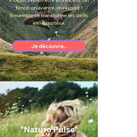
« Objectif bien-être et minceur : on
fonce, on avance, on réussit !
Ensemble on transforme les défis
en réussites».
Je découvre...
"Naturo'Pulse"