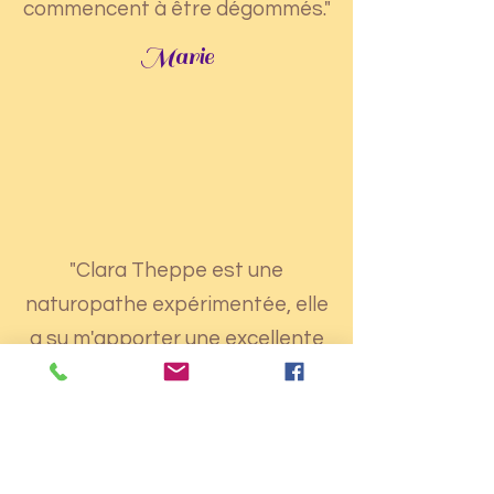
commencent à être dégommés."
Marie
"Clara Theppe est une
naturopathe expérimentée, elle
a su m'apporter une excellente
prise en charge et mettre un
nom sur mes maux: aujourd'hui
mon corps, mon bien être, lui
disent merci."